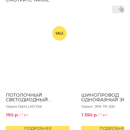
SALE
ПОТОЛОЧНЫЙ
ШИНОПРОВОД
СВЕТОДИОДНЫЙ
ОДНОФАЗНЫЙ ЭРА 
СВЕТИЛЬНИК DATTS LED
200 - 1PT - BK 2М Ч
Серия Datts LED Flat
Серия ЭРА TR-200
FLAT 6W
B0054461
190
р.
1 350
р.
/
1 pc
/
1 pc
ПОДРОБНЕЕ
ПОДРОБНЕЕ