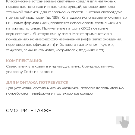
Классические встраиваемые светильниковдля для натяжных,
подвесных потолков и иных конструкций, которые являются
отличной заменой для галогеновых спотов. Высокая светоотдача
при малой мощности (до 15Вт), благодаря использованию сменных
LED ламп формата GX53, позволяет использовать светильники в
натяжных потолках. Применение патрона GX53 позволяет
осуществлятьь быструю смену ламп. Может применяться в
помещениях коммерческого назначения (кафе, залах ожидания,
переговорных, офисах и тп) и бытового назначения (кухнях,
санузлах, ванных комнатах, корридорах, лоджиях и тп)
КОМПЛЕКТАЦИЯ:
Светильник упакован в индивидуальную брендированную
упаковку Datts из картона.
ДЛЯ МОНТАЖА ПОТРЕБУЕТСЯ:
Для установки светильника на натяжной потолок дополнительно
потребуются платформа и протекторное кольцо.
СМОТРИТЕ ТАКЖЕ