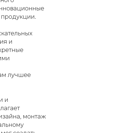
инновационные
ь продукции.
скательных
ия и
кретные
ими
там лучшее
и и
лагает
изайна, монтаж
альному
 мог создать