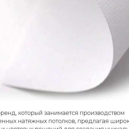
бренд, который занимается производством
енных натяжных потолков, предлагая широ
р и цветовых решений для создания уникал