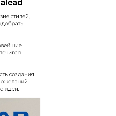
alead
ие стилей,
подобрать
новейшие
спечивая
сть создания
 пожеланий
е идеи.