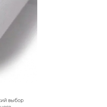
кий выбор
ьного