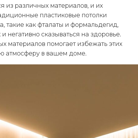
я из различных материалов, и их
радиционные пластиковые потолки
, такие как фталаты и формальдегид,
 и негативно сказываться на здоровье.
ых материалов помогает избежать этих
ую атмосферу в вашем доме.