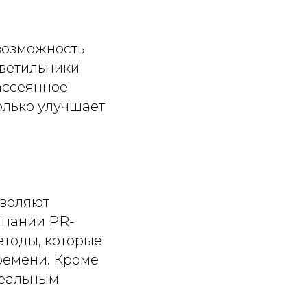
возможность
светильники
рассеянное
олько улучшает
зволяют
мпании PR-
тоды, которые
ремени. Кроме
деальным