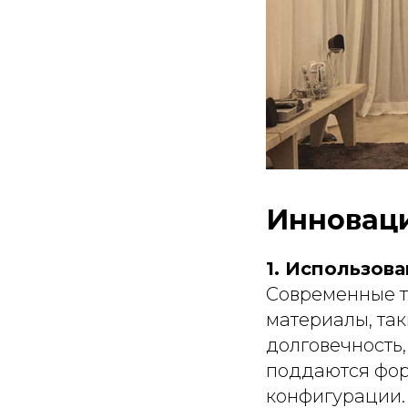
Инноваци
1. Использов
Современные т
материалы, так
долговечность,
поддаются фор
конфигурации.