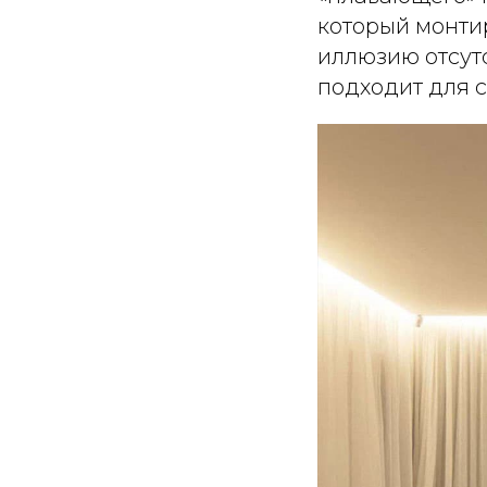
который монтир
иллюзию отсут
подходит для с