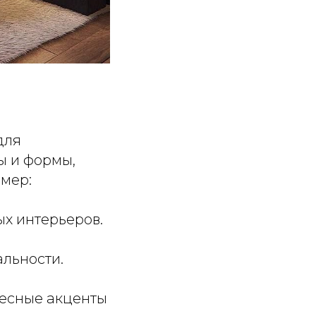
для
ы и формы,
имер:
х интерьеров.
льности.
есные акценты