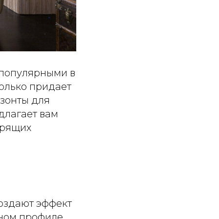
 популярными в
только придает
зонты для
длагает вам
арящих
оздают эффект
ном профиле,