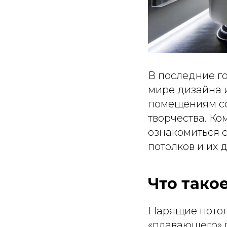
В последние г
мире дизайна 
помещениям со
творчества. К
ознакомиться 
потолков и их
Что тако
Парящие потол
«плавающего» 