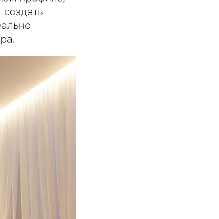
т создать
еально
ра.