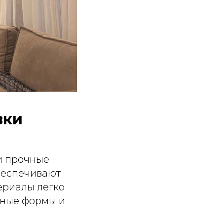
вки
и прочные
обеспечивают
ериалы легко
зные формы и