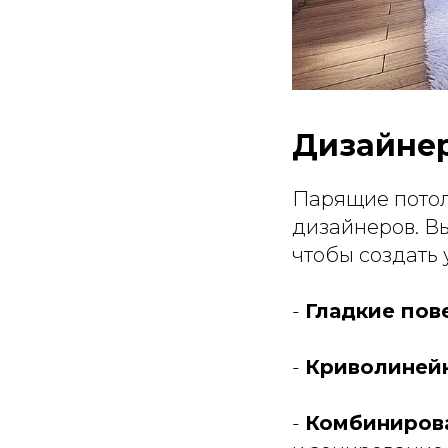
Дизайне
Парящие потол
дизайнеров. Вы
чтобы создать
-
Гладкие пов
-
Криволиней
-
Комбинирова