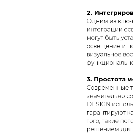
2. Интегриро
Одним из ключ
интеграции ос
могут быть уст
освещение и по
визуальное вос
функционально
3. Простота 
Современные т
значительно с
DESIGN исполь
гарантируют к
того, такие по
решением для